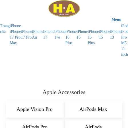
Menu
Trang
iPhone
iPa
chủ
iPhone
iPhone
iPhone
iPhone
iPhone
iPhone
iPhone
iPhone
iPhone
iPhone
iPa
17 Pro
17 Pro
Air
17
17e
16
16
15
15
13
Pro
Max
Plus
Plus
M5
11-
inch
Apple Accessories
Apple Vision Pro
AirPods Max
AirPods Pro
AirPods