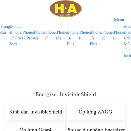
Menu
Trang
iPhone
iPa
chủ
iPhone
iPhone
iPhone
iPhone
iPhone
iPhone
iPhone
iPhone
iPhone
iPhone
iPa
17 Pro
17 Pro
Air
17
17e
16
16
15
15
13
Pro
Max
Plus
Plus
M5
11-
inch
Energizer,InvisibleShield
Kính dán InvisibleShield
Ốp lưng ZAGG
Ốp lưng Gear4
Pin sạc dự phòng Energizer