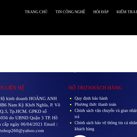
TRANG CHỦ
TIN CÔNG NGHỆ
HỎI ĐÁP
KIỂM TRA
N LIÊN HỆ
HỖ TRỢ KHÁCH HÀNG
Hộ kinh doanh HOÀNG ANH
Quy định bảo hành
Phương thức thanh toán
8B6 Nam Kỳ Khởi Nghĩa, P. Võ
Chính sách vận chuyển và giao nhận
, Q.3, Tp.HCM. GPKD số
trả
056 do UBND Quận 3 TP. Hồ
Chính sách bảo vệ thông tin cá nhâ
 cấp ngày 06/04/2021 Email :
khách hàng
hshop260@yahoo.com