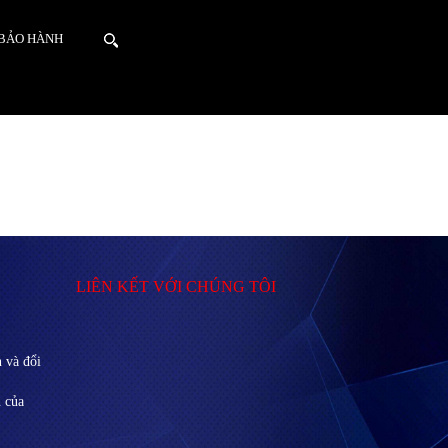
 BẢO HÀNH
LIÊN KẾT VỚI CHÚNG TÔI
 và đổi
n của