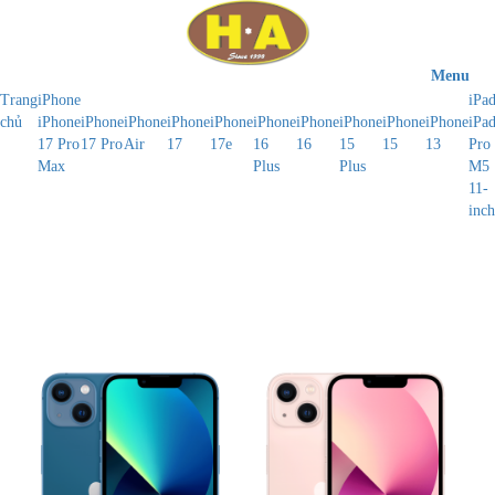
Menu
Trang
iPhone
iPa
chủ
iPhone
iPhone
iPhone
iPhone
iPhone
iPhone
iPhone
iPhone
iPhone
iPhone
iPa
17 Pro
17 Pro
Air
17
17e
16
16
15
15
13
Pro
Max
Plus
Plus
M5
11-
inch