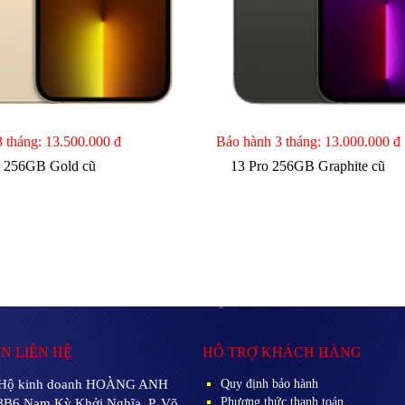
3 tháng:
13.500.000 đ
Bảo hành 3 tháng:
13.000.000 đ
o 256GB Gold cũ
13 Pro 256GB Graphite cũ
N LIÊN HỆ
HỖ TRỢ KHÁCH HÀNG
Hộ kinh doanh HOÀNG ANH
Quy định bảo hành
Phương thức thanh toán
8B6 Nam Kỳ Khởi Nghĩa, P. Võ