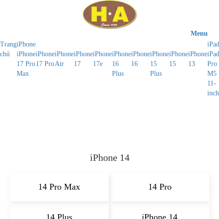
Menu
Trang
iPhone
iPa
chủ
iPhone
iPhone
iPhone
iPhone
iPhone
iPhone
iPhone
iPhone
iPhone
iPhone
iPa
17 Pro
17 Pro
Air
17
17e
16
16
15
15
13
Pro
Max
Plus
Plus
M5
11-
inch
iPhone 14
14 Pro Max
14 Pro
14 Plus
iPhone 14