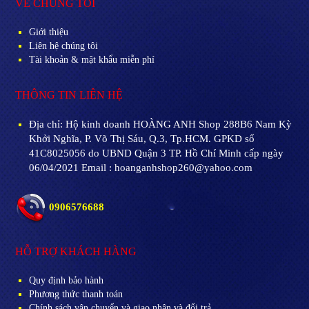
VỀ CHÚNG TÔI
Giới thiệu
Liên hệ chúng tôi
Tài khoản & mật khẩu miễn phí
THÔNG TIN LIÊN HỆ
Địa chỉ:
Hộ kinh doanh HOÀNG ANH Shop 288B6 Nam Kỳ
Khởi Nghĩa, P. Võ Thị Sáu, Q.3, Tp.HCM. GPKD số
41C8025056 do UBND Quận 3 TP. Hồ Chí Minh cấp ngày
06/04/2021 Email : hoanganhshop260@yahoo.com
0906576688
HỖ TRỢ KHÁCH HÀNG
Quy định bảo hành
Phương thức thanh toán
Chính sách vận chuyển và giao nhận và đổi trả