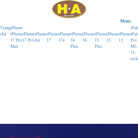
Menu
Trang
iPhone
iPa
chủ
iPhone
iPhone
iPhone
iPhone
iPhone
iPhone
iPhone
iPhone
iPhone
iPhone
iPa
17 Pro
17 Pro
Air
17
17e
16
16
15
15
13
Pro
Max
Plus
Plus
M5
11-
inch