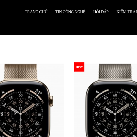
TRANG CHỦ
TIN CÔNG NGHỆ
HỎI ĐÁP
KIỂM TRA
new