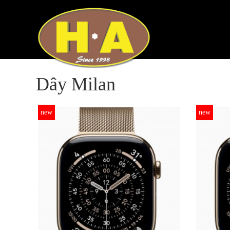
Dây Milan
new
new