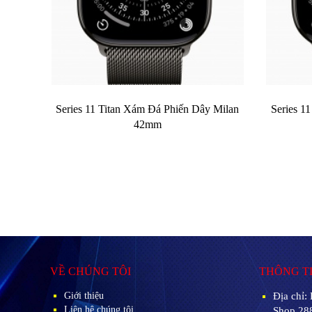
Series 11 Titan Xám Đá Phiến Dây Milan
Series 1
42mm
VỀ CHÚNG TÔI
THÔNG TI
Giới thiệu
Địa chỉ:
Liên hệ chúng tôi
Shop 28