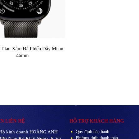
1 Titan Xám Đá Phiến Dây Milan
46mm
N LIÊN HỆ
HỖ TRỢ KHÁCH HÀNG
Hộ kinh doanh HOÀNG ANH
Quy định bảo hành
Phương thức thanh toán
8B6 Nam Kỳ Khởi Nghĩa, P. Võ