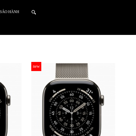
 BẢO HÀNH
new